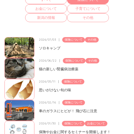
より豊かなものになるよう、
お金について
子育てについて
誠心誠意サポート
いたします。
新潟の情報
その他
お電話もしくは下記フォームから、
お気軽にお問い合わせください。
2026/07/03
保険について
その他
ソロキャンプ
Contact
お問い合わせ・
2026/06/22
保険について
その他
無料相談お申し込み
猫の新しい腎臓病治療薬
Request
2026/05/11
保険について
イベント
思いがけない旬の味
お申し込み
2026/02/16
保険について
車のガラスにヒビが！ 飛び石に注意
0120-04-5566
（営業時間9:30〜17:30 ※日曜・祝日・年末年始を除く）
2026/01/30
保険について
お金について
保険やお金に関するセミナーを開催します！