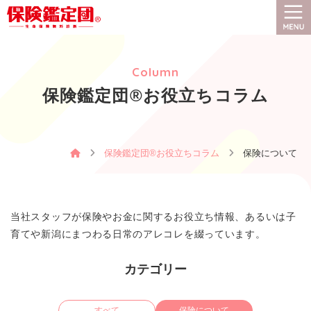
保険鑑定団®とは
Column
保険選びのコツと手順
保険鑑定団®お役立ちコラム
保険鑑定団®お役立ちコラム
保険鑑定団®お役立ちコラム
保険について
お客様の声
イベント情報
当社スタッフが保険やお金に関するお役立ち情報、あるいは子
育てや新潟にまつわる日常のアレコレを綴っています。
会社案内
カテゴリー
お客様の人生が
すべて
保険について