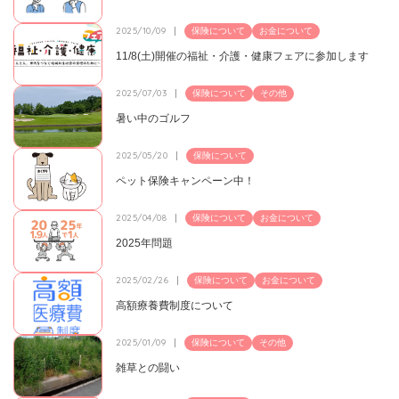
2025/10/09
保険について
お金について
11/8(土)開催の福祉・介護・健康フェアに参加します
2025/07/03
保険について
その他
暑い中のゴルフ
2025/05/20
保険について
ペット保険キャンペーン中！
2025/04/08
保険について
お金について
2025年問題
2025/02/26
保険について
お金について
高額療養費制度について
2025/01/09
保険について
その他
雑草との闘い