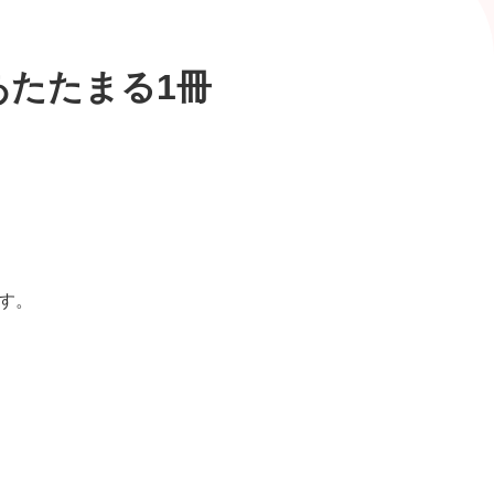
たたまる1冊
す。