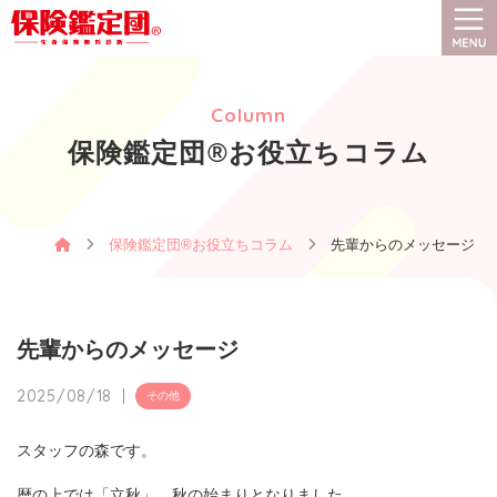
保険鑑定団®とは
Column
保険選びのコツと手順
保険鑑定団®お役立ちコラム
保険鑑定団®お役立ちコラム
保険鑑定団®お役立ちコラム
先輩からのメッセージ
お客様の声
イベント情報
先輩からのメッセージ
会社案内
2025/08/18
その他
スタッフの森です。
お客様の人生が
暦の上では「立秋」、秋の始まりとなりました。