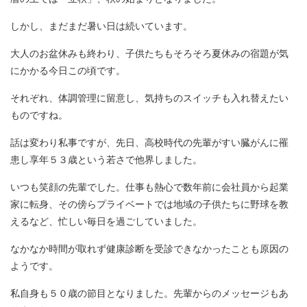
より豊かなものになるよう、
誠心誠意サポート
いたします。
しかし、まだまだ暑い日は続いています。
大人のお盆休みも終わり、子供たちもそろそろ夏休みの宿題が気
お電話もしくは下記フォームから、
にかかる今日この頃です。
お気軽にお問い合わせください。
それぞれ、体調管理に留意し、気持ちのスイッチも入れ替えたい
Contact
ものですね。
お問い合わせ・
話は変わり私事ですが、先日、高校時代の先輩がすい臓がんに罹
無料相談お申し込み
患し享年５３歳という若さで他界しました。
Request
いつも笑顔の先輩でした。仕事も熱心で数年前に会社員から起業
イベント
家に転身、その傍らプライベートでは地域の子供たちに野球を教
お申し込み
えるなど、忙しい毎日を過ごしていました。
なかなか時間が取れず健康診断を受診できなかったことも原因の
0120-04-5566
ようです。
（営業時間9:30〜17:30 ※日曜・祝日・年末年始を除く）
私自身も５０歳の節目となりました。先輩からのメッセージもあ