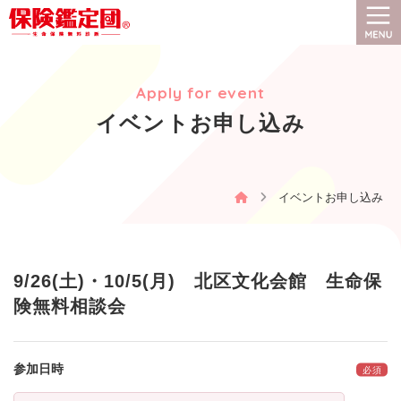
保険鑑定団®とは
Apply for event
保険選びのコツと手順
イベントお申し込み
保険鑑定団®お役立ちコラム
イベントお申し込み
お客様の声
イベント情報
9/26(土)・10/5(月) 北区文化会館 生命保
険無料相談会
会社案内
お客様の人生が
参加日時